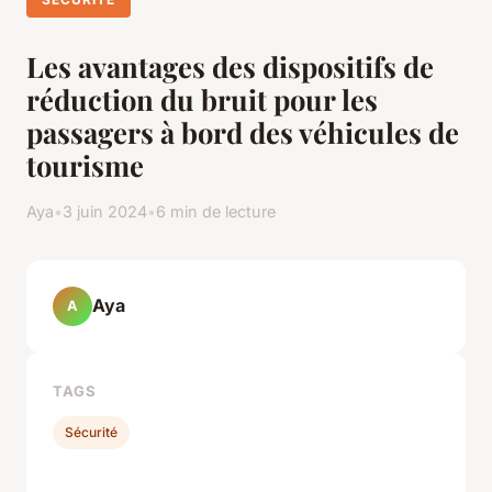
Les avantages des dispositifs de
réduction du bruit pour les
passagers à bord des véhicules de
tourisme
Aya
•
3 juin 2024
•
6 min de lecture
Aya
A
TAGS
Sécurité