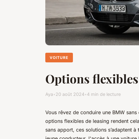
VOITURE
Options flexibles
Aya
•
20 août 2024
•
4 min de lecture
Vous rêvez de conduire une BMW sans 
options flexibles de leasing rendent cel
sans apport, ces solutions s’adaptent à 
jeune conducteur, l'accès à une voiture