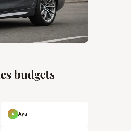
les budgets
Aya
A