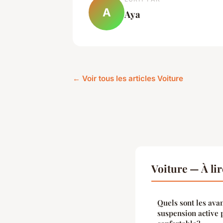
A
Aya
← Voir tous les articles Voiture
Voiture — À li
Quels sont les ava
suspension active 