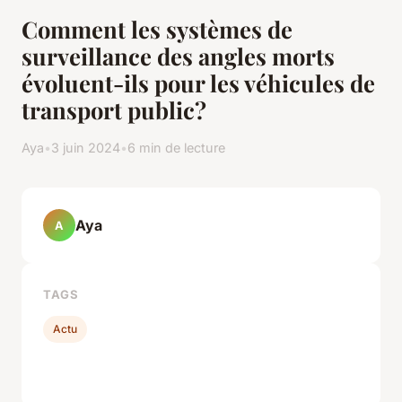
Comment les systèmes de
surveillance des angles morts
évoluent-ils pour les véhicules de
transport public?
Aya
•
3 juin 2024
•
6 min de lecture
Aya
A
TAGS
Actu